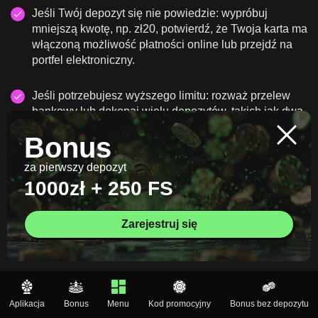
Jeśli Twój depozyt się nie powiedzie: wypróbuj
mniejszą kwotę, np. zł20, potwierdź, że Twoja karta ma
włączoną możliwość płatności online lub przejdź na
portfel elektroniczny.
Jeśli potrzebujesz wyższego limitu: rozważ przelew
bankowy lub dokonaj wielu depozytów, takich jak dwa
depozyty po zł250 zamiast jednego po zł500, jeśli jest
Bonus
to dozwolone.
za pierwszy depozyt
Jeśli znajdujesz się w innym regionie: wybierz metodę
1000zł + 250 FS
dostępną w Polska i upewnij się, że dane Twojego
konta odpowiadają Twojej tożsamości.
Zarejestruj się
Aplikacja
Bonus
Menu
Kod promocyjny
Bonus bez depozytu