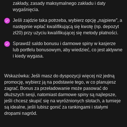
zakłady, zasady maksymalnego zakładu i daty
wygaśnięcia.
Jeśli zajdzie taka potrzeba, wybierz opcję „najpierw”, a
następnie wpłać kwalifikującą się kwotę (np. depozyt
zł20) przy użyciu kwalifikującej się metody płatności.
Sprawdź saldo bonusu i darmowe spiny w kasjerze
lub portfelu bonusowym, aby wiedzieć, co jest aktywne
i kiedy wygasa.
Wskazówka: Jeśli masz do dyspozycji więcej niż jedną
promocję, wybierz ją na podstawie tego, w co planujesz
zagrać. Bonus za przeładowanie może pasować do
dłuższych sesji, natomiast darmowe spiny są najlepsze,
jeśli chcesz skupić się na wyróżnionych slotach, a turnieje
są idealne, jeśli lubisz gonić za rankingami i stałymi
dropami nagród.