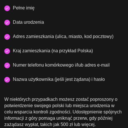
Pełne imię
Data urodzenia
Adres zamieszkania (ulica, miasto, kod pocztowy)
Kraj zamieszkania (na przykład Polska)
Numer telefonu komórkowego i/lub adres e-mail
Nazwa użytkownika (jeśli jest żądana) i hasło
W niektórych przypadkach możesz zostać poproszony o
potwierdzenie swojego polski lub miejsca urodzenia w
celu wsparcia kontroli zgodności. Udostępnienie spójnych
informacji z góry pomaga uniknąć przerw, gdy później
zażądasz wypłat, takich jak 500 zł lub więcej.