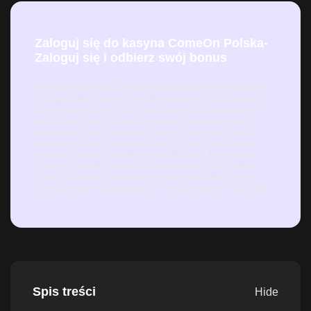
Zaloguj się do kasyna ComeOn Polska-
Zaloguj się i odbierz swój bonus
Uzyskaj dostęp do swojego konta w kasynie ComeOn
w ciągu kilku sekund, aby kontynuować od miejsca, w
którym skończyłeś, i od razu przejść do automatów,
stołów na żywo i szybkich wypłat. Zaloguj się, aby
zarządzać swoim saldem, odebrać bieżące bonusy i
bezpiecznie się przemieszczać zł dzięki zaufanym
opcjom płatności dostępnym w Polska. Jeśli jesteś
graczem polski, potwierdź swoje dane raz i zadbaj o
to, aby przyszłe logowanie przebiegało płynnie na
komputerach stacjonarnych i urządzeniach mobilnych.
Spis treści
Hide