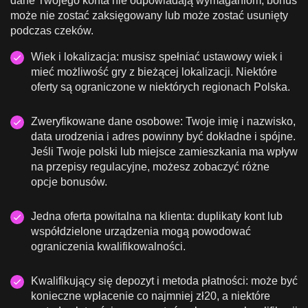
może nie zostać zaksięgowany lub może zostać usunięty
podczas czeków.
Wiek i lokalizacja: musisz spełniać ustawowy wiek i
mieć możliwość gry z bieżącej lokalizacji. Niektóre
oferty są ograniczone w niektórych regionach Polska.
Zweryfikowane dane osobowe: Twoje imię i nazwisko,
data urodzenia i adres powinny być dokładne i spójne.
Jeśli Twoje polski lub miejsce zamieszkania ma wpływ
na przepisy regulacyjne, możesz zobaczyć różne
opcje bonusów.
Jedna oferta powitalna na klienta: duplikaty kont lub
współdzielone urządzenia mogą powodować
ograniczenia kwalifikowalności.
Kwalifikujący się depozyt i metoda płatności: może być
konieczne wpłacenie co najmniej zł20, a niektóre