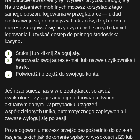
Na pulpicie otwórz witrynę i wybierz przycisk Zaloguj się.
Na urządzeniach mobilnych możesz korzystać z tego
samego obszaru logowania w przeglądarce — układ
dostosowuje się do mniejszych ekranów, dzięki czemu
możesz zalogować się przy użyciu tych samych danych
logowania i uzyskać dostęp do pełnego środowiska
kasyna.
Stuknij lub kliknij Zaloguj się.
Wprowadź swój adres e-mail lub nazwę użytkownika i
hasło.
Potwierdź i przejdź do swojego konta.
Jeśli zapisujesz hasła w przeglądarce, sprawdź
dwukrotnie, czy zapisany login odpowiada Twoim
aktualnym danym. W przypadku urządzeń
współdzielonych unikaj automatycznego zapisywania i
zawsze wyloguj się po sesji.
Po zalogowaniu możesz przejść bezpośrednio do działań
kasjera, takich jak dokonanie wpłaty w wysokości zł20 lub