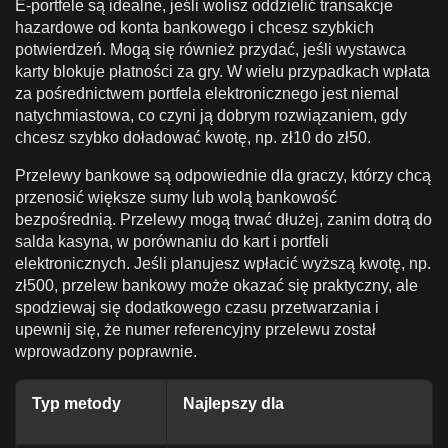
E-portfele są idealne, jeśli wolisz oddzielić transakcje
hazardowe od konta bankowego i chcesz szybkich
potwierdzeń. Mogą się również przydać, jeśli wystawca
karty blokuje płatności za gry. W wielu przypadkach wpłata
za pośrednictwem portfela elektronicznego jest niemal
natychmiastowa, co czyni ją dobrym rozwiązaniem, gdy
chcesz szybko doładować kwotę, np. zł10 do zł50.
Przelewy bankowe są odpowiednie dla graczy, którzy chcą
przenosić większe sumy lub wolą bankowość
bezpośrednią. Przelewy mogą trwać dłużej, zanim dotrą do
salda kasyna, w porównaniu do kart i portfeli
elektronicznych. Jeśli planujesz wpłacić wyższą kwotę, np.
zł500, przelew bankowy może okazać się praktyczny, ale
spodziewaj się dodatkowego czasu przetwarzania i
upewnij się, że numer referencyjny przelewu został
wprowadzony poprawnie.
Typ metody
Najlepszy dla