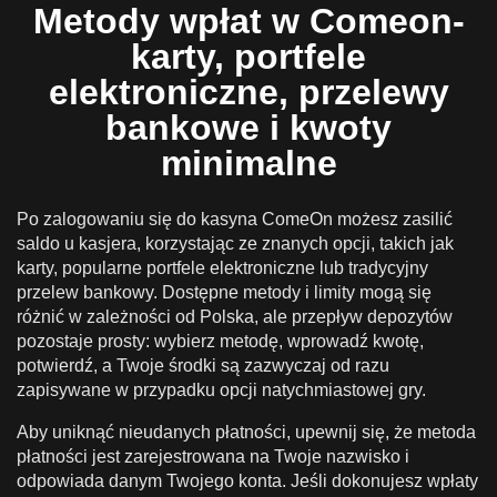
Metody wpłat w Comeon-
karty, portfele
elektroniczne, przelewy
bankowe i kwoty
minimalne
Po zalogowaniu się do kasyna ComeOn możesz zasilić
saldo u kasjera, korzystając ze znanych opcji, takich jak
karty, popularne portfele elektroniczne lub tradycyjny
przelew bankowy. Dostępne metody i limity mogą się
różnić w zależności od Polska, ale przepływ depozytów
pozostaje prosty: wybierz metodę, wprowadź kwotę,
potwierdź, a Twoje środki są zazwyczaj od razu
zapisywane w przypadku opcji natychmiastowej gry.
Aby uniknąć nieudanych płatności, upewnij się, że metoda
płatności jest zarejestrowana na Twoje nazwisko i
odpowiada danym Twojego konta. Jeśli dokonujesz wpłaty