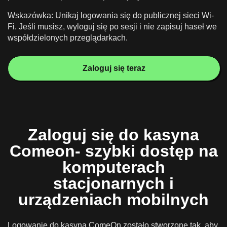
Wskazówka: Unikaj logowania się do publicznej sieci Wi-
Fi. Jeśli musisz, wyloguj się po sesji i nie zapisuj haseł we
współdzielonych przeglądarkach.
Zaloguj się teraz
Zaloguj się do kasyna
Comeon- szybki dostęp na
komputerach
stacjonarnych i
urządzeniach mobilnych
Logowanie do kasyna ComeOn zostało stworzone tak, aby