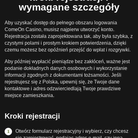
wymagane szczegóły
Aby uzyskać dostęp do pełnego obszaru logowania
ComeOn Casino, musisz najpierw utworzyć konto.
Rejestracja została zaprojektowana tak, aby była szybka, z
czystymi polami i prostym krokiem potwierdzenia, dzięki
czemu możesz bez opóźnień przejść do wpłat i rozgrywki.
Aby później wypłacić pieniądze bez zakłóceń, ważne jest
podanie dokładnych danych osobowych i wykorzystanie
informacji zgodnych z dokumentami tożsamości. Jeśli
rejestrujesz się z Polska, upewnij się, że Twoje dane
kontaktowe i adres odzwierciedlają Twoje prawdziwe
miejsce zamieszkania.
Kroki rejestracji
Otwórz formularz rejestracyjny i wybierz, czy chcesz
się zarejestrować, podając adres e-mail, czy inną