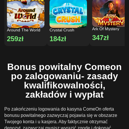
Ark Of Mystery
Around The World
Crystal Crush
347zł
259zł
184zł
Bonus powitalny Comeon
po zalogowaniu- zasady
kwalifikowalności,
zakładów i wypłat
Po zakończeniu logowania do kasyna ComeOn oferta
bonusu powitalnego zazwyczaj pojawia się w obszarze
Twojego konta i u kasjera. Aby faktycznie otrzymać
depozyt, zazwyczaj musisz wyrazić zgodę i dokonać